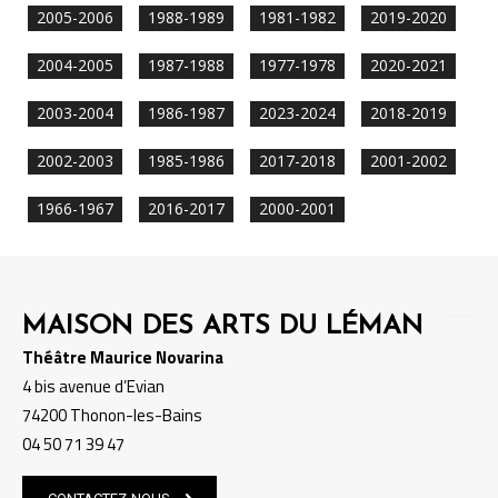
2005-2006
1988-1989
1981-1982
2019-2020
2004-2005
1987-1988
1977-1978
2020-2021
2003-2004
1986-1987
2023-2024
2018-2019
2002-2003
1985-1986
2017-2018
2001-2002
1966-1967
2016-2017
2000-2001
MAISON DES ARTS DU LÉMAN
Théâtre Maurice Novarina
4 bis avenue d’Evian
74200 Thonon-les-Bains
04 50 71 39 47
CONTACTEZ-NOUS