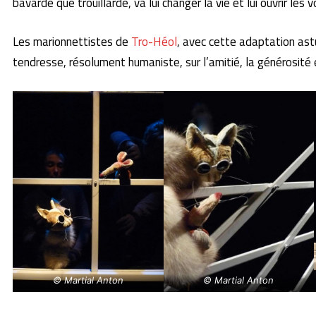
bavarde que trouillarde, va lui changer la vie et lui ouvrir les 
Les marionnettistes de
Tro-Héol
, avec cette adaptation as
tendresse, résolument humaniste, sur l’amitié, la générosité 
© Martial Anton
© Martial Anton