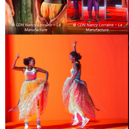
© CDN Nancy Lorraine – La
© CDN Nancy Lorraine – La
Manufacture
Manufacture