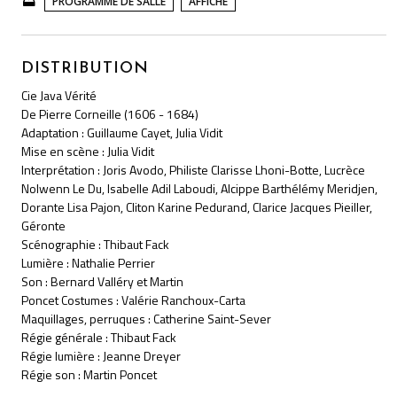
PROGRAMME DE SALLE
AFFICHE
DISTRIBUTION
Cie Java Vérité
De Pierre Corneille (1606 - 1684)
Adaptation : Guillaume Cayet, Julia Vidit
Mise en scène : Julia Vidit
Interprétation : Joris Avodo, Philiste Clarisse Lhoni-Botte, Lucrèce
Nolwenn Le Du, Isabelle Adil Laboudi, Alcippe Barthélémy Meridjen,
Dorante Lisa Pajon, Cliton Karine Pedurand, Clarice Jacques Pieiller,
Géronte
Scénographie : Thibaut Fack
Lumière : Nathalie Perrier
Son : Bernard Valléry et Martin
Poncet Costumes : Valérie Ranchoux-Carta
Maquillages, perruques : Catherine Saint-Sever
Régie générale : Thibaut Fack
Régie lumière : Jeanne Dreyer
Régie son : Martin Poncet