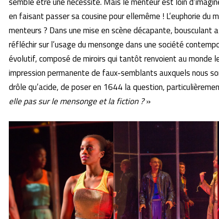
semble être une nécessité. Mais le menteur est loin d’imaginer 
en faisant passer sa cousine pour ellemême ! L’euphorie du me
menteurs ? Dans une mise en scène décapante, bousculant all
réfléchir sur l’usage du mensonge dans une société contempora
évolutif, composé de miroirs qui tantôt renvoient au monde l
impression permanente de faux-semblants auxquels nous som
drôle qu’acide, de poser en 1644 la question, particulièrement
elle pas sur le mensonge et la fiction ?
»