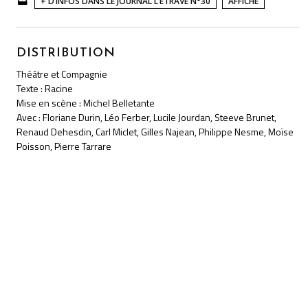
+ D’INFOS DANS LE JOURNAL L’ÉTRAVE N°30
AFFICHE
DISTRIBUTION
Théâtre et Compagnie
Texte : Racine
Mise en scène : Michel Belletante
Avec : Floriane Durin, Léo Ferber, Lucile Jourdan, Steeve Brunet,
Renaud Dehesdin, Carl Miclet, Gilles Najean, Philippe Nesme, Moïse
Poisson, Pierre Tarrare