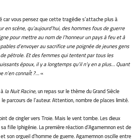
é car vous pensez que cette tragédie s’attache plus à
teur en scène, qu’aujourd’hui, des hommes fous de guerre
igne pour mettre au nom de l’honneur un pays à feu et à
apables d’envoyer au sacrifice une poignée de jeunes gens
 de pétrole. Et des femmes qui tentent par tous les
uissants époux, il y a longtemps qu’il n’y en a plus… Quant
e n’en connaÎt ?…
«
z à
la Nuit Racine
, un repas sur le thème du Grand Siècle
le parcours de l’auteur. Attention, nombre de places limité.
nt de cingler vers Troie. Mais le vent tombe. Les dieux
e sa fille Iphigénie. La première réaction d’Agamemnon est de
n et son orgueil d’homme de guerre. Agamemnon oscille entre