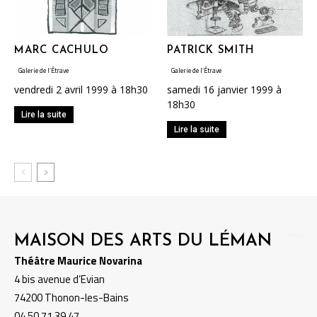
MARC CACHULO
PATRICK SMITH
Galerie de l’Étrave
Galerie de l’Étrave
vendredi 2 avril 1999 à 18h30
samedi 16 janvier 1999 à
18h30
Lire la suite
Lire la suite
MAISON DES ARTS DU LÉMAN
Théâtre Maurice Novarina
4 bis avenue d’Evian
74200 Thonon-les-Bains
04 50 71 39 47