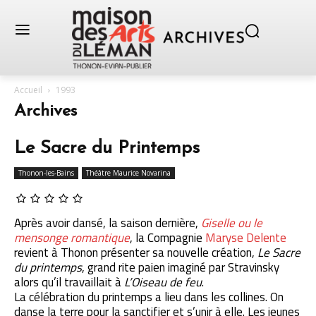
Accueil
1993
Archives
Le Sacre du Printemps
Thonon-les-Bains
Théâtre Maurice Novarina
Après avoir dansé, la saison dernière,
Giselle ou le
mensonge romantique
, la Compagnie
Maryse Delente
revient à Thonon présenter sa nouvelle création,
Le Sacre
du printemps
, grand rite paien imaginé par Stravinsky
alors qu’il travaillait à
L’Oiseau de feu
.
La célébration du printemps a lieu dans les collines. On
danse la terre pour la sanctifier et s’unir à elle. Les jeunes