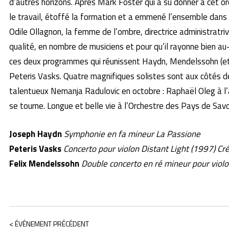
d’autres horizons. Après Mark Foster qui a su donner à cet orc
le travail, étoffé la formation et a emmené l’ensemble da
Odile Ollagnon, la femme de l’ombre, directrice administratri
qualité, en nombre de musiciens et pour qu’il rayonne bien au
ces deux programmes qui réunissent Haydn, Mendelssohn (e
Peteris Vasks. Quatre magnifiques solistes sont aux côtés de
talentueux Nemanja Radulovic en octobre : Raphaël Oleg à l’
se tourne. Longue et belle vie à l’Orchestre des Pays de Savo
Joseph Haydn
Symphonie en fa mineur La Passione
Peteris Vasks
Concerto pour violon Distant Light (1997) Cr
Felix Mendelssohn
Double concerto en ré mineur pour violo
< ÉVÉNEMENT PRÉCÉDENT