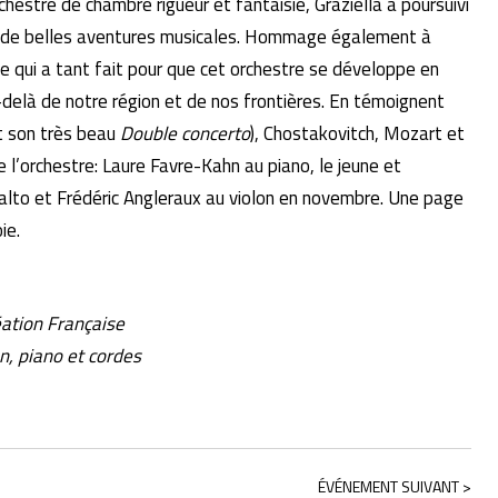
hestre de chambre rigueur et fantaisie, Graziella a poursuivi
ns de belles aventures musicales. Hommage également à
ve qui a tant fait pour que cet orchestre se développe en
-delà de notre région et de nos frontières. En témoignent
t son très beau
Double concerto
), Chostakovitch, Mozart et
 l’orchestre: Laure Favre-Kahn au piano, le jeune et
alto et Frédéric Angleraux au violon en novembre. Une page
ie.
éation Française
n, piano et cordes
ÉVÉNEMENT SUIVANT >