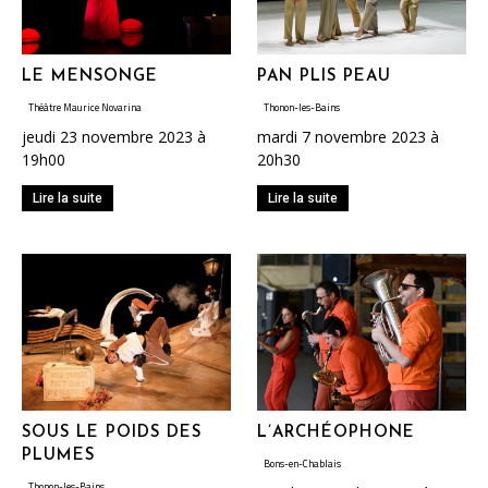
LE MENSONGE
PAN PLIS PEAU
Théâtre Maurice Novarina
Thonon-les-Bains
jeudi 23 novembre 2023 à
mardi 7 novembre 2023 à
19h00
20h30
Lire la suite
Lire la suite
SOUS LE POIDS DES
L’ARCHÉOPHONE
PLUMES
Bons-en-Chablais
Thonon-les-Bains