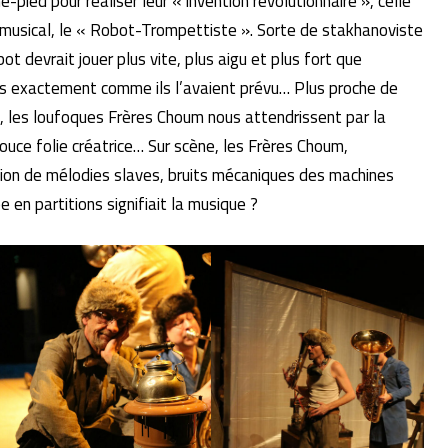
pied pour réaliser leur « invention révolutionnaire », celle
rt musical, le « Robot-Trompettiste ». Sorte de stakhanoviste
ot devrait jouer plus vite, plus aigu et plus fort que
as exactement comme ils l’avaient prévu… Plus proche de
 les loufoques Frères Choum nous attendrissent par la
 douce folie créatrice… Sur scène, les Frères Choum,
ation de mélodies slaves, bruits mécaniques des machines
 en partitions signifiait la musique ?