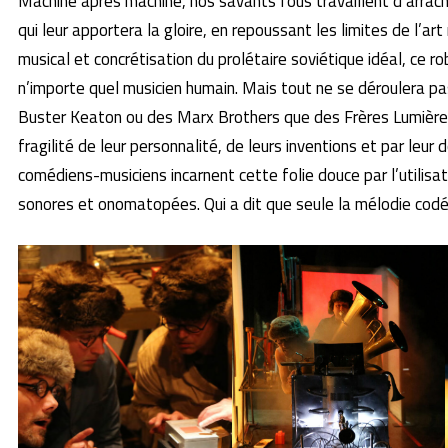
Machine après machine, nos savants fous travaillent d’arrache-
qui leur apportera la gloire, en repoussant les limites de l’a
musical et concrétisation du prolétaire soviétique idéal, ce rob
n’importe quel musicien humain. Mais tout ne se déroulera p
Buster Keaton ou des Marx Brothers que des Frères Lumière,
fragilité de leur personnalité, de leurs inventions et par leur
comédiens-musiciens incarnent cette folie douce par l’utilis
sonores et onomatopées. Qui a dit que seule la mélodie codée