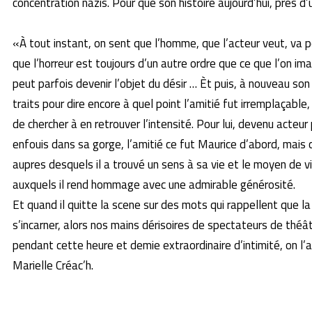
concentration nazis. Pour que son histoire aujourd’hui, près d’
«À tout instant, on sent que l’homme, que l’acteur veut, va p
que l’horreur est toujours d’un autre ordre que ce que l’on im
peut parfois devenir l’objet du désir … Èt puis, à nouveau son 
traits pour dire encore à quel point l’amitié fut irremplaçable
de chercher à en retrouver l’intensité. Pour lui, devenu acte
enfouis dans sa gorge, l’amitié ce fut Maurice d’abord, mais 
aupres desquels il a trouvé un sens à sa vie et le moyen de v
auxquels il rend hommage avec une admi­rable générosité.
Et quand il quitte la scene sur des mots qui rappellent que la
s’incarner, alors nos mains dérisoires de spectateurs de théât
pendant cette heure et demie extraordinaire d’intimité, on l’
Marielle Créac’h.