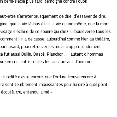
un demi-siècle plus tard, témoigne contre l’oubli.
eut-être s’arrêter brusquement de dire, d’essayer de dire,
agine, que la vie là-bas était la vie quand même, que la mort
visage s’éclaire de ce sourire qui chez lui bouleverse tous les
, comment il n’a de cesse, aujourd’hui comme hier, au théâtre,
ur par hasard, pour retrouver les mots trop profondément
ce fut aussi Dullin, Dasté, Planchon … , autant d’hom­mes
ivre en concen­tré toutes les vies, autant d’hommes
 stupidité existe encore, que l’ordure trouve encore à
re sont terriblement impuissantes pour lui dire à quel point,
a écouté, cru, entendu, aimé»