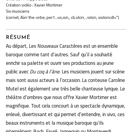
Création vidéo : Xavier Mortimer
Six musiciens
(cornet, Aùrr the-orbe, per1..·us,ion,, cb.vlcin, ,·iolon, violoncdl<")
RÉSUMÉ
Au départ, Les Nouveaux Caractères est un ensemble
baroque comme tant d’autres. Sauf qu’il a souhaité
enrichir sa palette et ouvrir ses productions au jeune
public avec
Du coq à l’âne
. Les musiciens jouent sur scène
mais sont aussi acteurs à l’occasion. La conteuse Caroline
Mutel est également une très belle chanteuse lyrique. Le
théâtre d’ombres que nous offre Xavier Mortimer est
magnifique. Tout cela concourt à un spectacle dynamique,
enlevé, divertissant et qui permet d’entendre, in vivo, ces
beaux instruments et la musique baroque qu’ils
interprètent: Bach, Fauré, Jannequin ou Monteverdi.