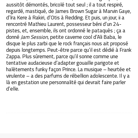
aussitôt démontés, bricolé tout seul ; il a tout respiré,
regardé, mastiqué, de James Brown Sugar à Marvin Gaye,
d’lra Kere à Rakiri, d’Otis à Redding. Et puis, un jour, ii a
rencontré Mathieu Lau­rent, possesseur béni d’un 24-
pistes, et, ensemble, ils ont ordonné le pataquès ; ça a
donné
Jam Session
, petite caverne cool d’Ali Baba, le
disque le plus zarbi que le rock français nous ait proposé
depuis long­temps. Peut-être parce qu’il est dédié à Frank
Zappa. Plus sûrement, parce qu’il sonne comme une
tentative audacieuse d’adapter gouaille parigote et
halètements funky façon Prince. La musique – heurtée et
virulente – a des parfums de rébellion adolescente. Il y a
là en gesta­tion une personnalité qui devrait faire parler
d’elle.