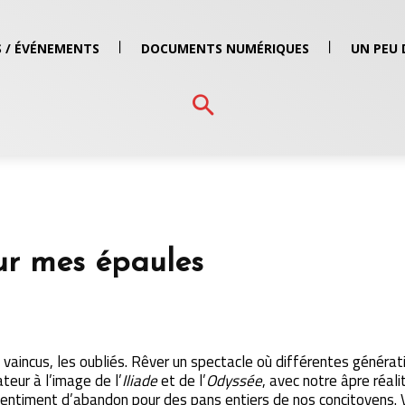
 / ÉVÉNEMENTS
DOCUMENTS NUMÉRIQUES
UN PEU 
sur mes épaules
 vaincus, les oubliés. Rêver un spectacle où différentes générati
teur à l’image de l’
Iliade
et de l’
Odyssée
, avec notre âpre réal
 sentiment d’abandon pour des pans entiers de nos concitoyens. 