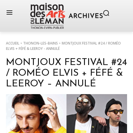
ACCUEIL
THONON-LES-BAINS
MONTJOUX FESTIVAL #24 / ROMÉO
ELVIS + FÉFÉ & LEEROY - ANNULÉ
MONTJOUX FESTIVAL #24
/ ROMÉO ELVIS + FÉFÉ &
LEEROY – ANNULÉ