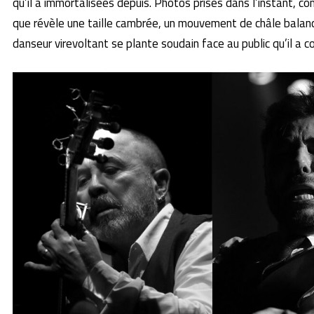
qu’il a immortalisées depuis. Photos prises dans l’instant, c
que révèle une taille cambrée, un mouvement de châle balanc
danseur virevoltant se plante soudain face au public qu’il a c