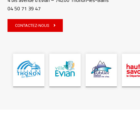
4 bis avenue d’Evian – 74200 Thonon-les-Bains
04 50 71 39 47
CONTACTEZ-NOUS