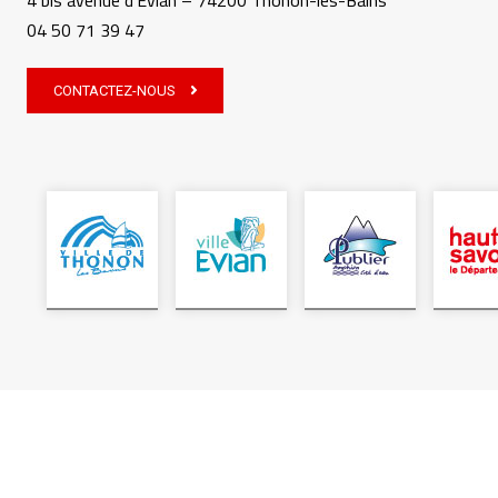
4 bis avenue d’Evian – 74200 Thonon-les-Bains
04 50 71 39 47
CONTACTEZ-NOUS