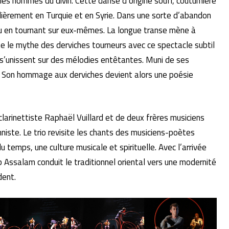
les hommes du divin. Cette danse d’origine soufi, coutumière
lièrement en Turquie et en Syrie. Dans une sorte d’abandon
ieu en tournant sur eux-mêmes. La longue transe mène à
te le mythe des derviches tourneurs avec ce spectacle subtil
 s’unissent sur des mélodies entêtantes. Muni de ses
ige. Son hommage aux derviches devient alors une poésie
larinettiste Raphaël Vuillard et de deux frères musiciens
niste. Le trio revisite les chants des musiciens-poètes
u temps, une culture musicale et spirituelle. Avec l’arrivée
 Assalam conduit le traditionnel oriental vers une modernité
dent.