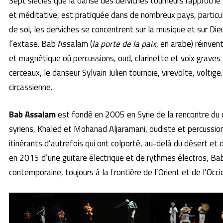
Sept siècles que la danse des derviches tourneurs rapproche 
et méditative, est pratiquée dans de nombreux pays, particu
de soi, les derviches se concentrent sur la musique et sur D
l’extase. Bab Assalam (
la porte de la paix
, en arabe) réinven
et magnétique où percussions, oud, clarinette et voix graves
cerceaux, le danseur Sylvain Julien tournoie, virevolte, volt
circassienne.
Bab Assalam
est fondé en 2005 en Syrie de la rencontre du c
syriens, Khaled et Mohanad Aljaramani, oudiste et percussion
itinérants d’autrefois qui ont colporté, au-delà du désert et d
en 2015 d’une guitare électrique et de rythmes électros, Bab
contemporaine, toujours à la frontière de l’Orient et de l’Occi