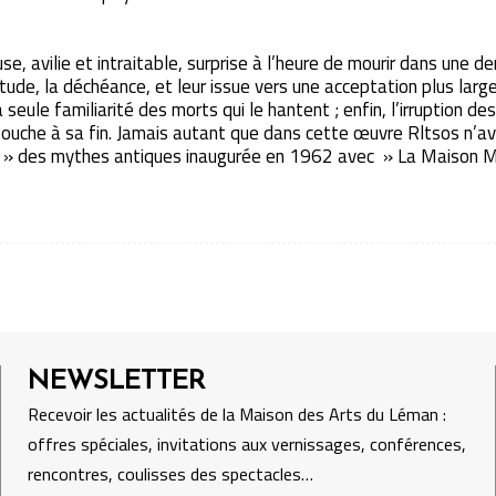
e, avilie et intraitable, surprise à l’heure de mourir dans une d
tude, la déchéance, et leur issue vers une acceptation plus large
a seule familiarité des morts qui le hantent ; enfin, l’irruption d
touche à sa fin. Jamais autant que dans cette œuvre Rltsos n’a
on » des mythes antiques inaugurée en 1962 avec » La Maison M
NEWSLETTER
Recevoir les actualités de la Maison des Arts du Léman :
offres spéciales, invitations aux vernissages, conférences,
rencontres, coulisses des spectacles…